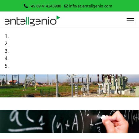
+49 89 414243980
info(at)entellgenio.com