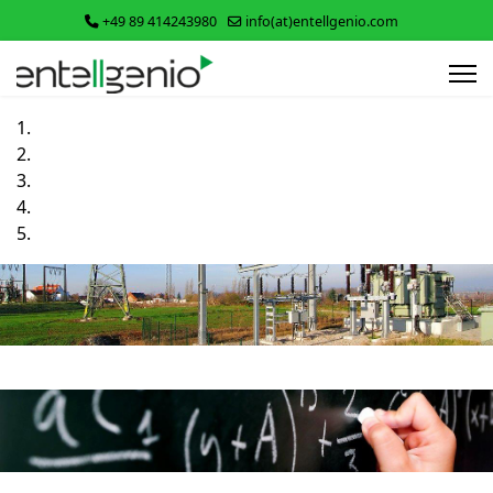
+49 89 414243980
info(at)entellgenio.com