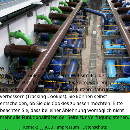
Wir benutzen Cookies
Wir nutzen Cookies auf unserer Website. Einige von ihnen
sind essenziell für den Betrieb der Seite, während andere
uns helfen, diese Website und die Nutzererfahrung zu
verbessern (Tracking Cookies). Sie können selbst
entscheiden, ob Sie die Cookies zulassen möchten. Bitte
beachten Sie, dass bei einer Ablehnung womöglich nicht
mehr alle Funktionalitäten der Seite zur Verfügung stehen.
Kontakt
AGB
Impressum
Datenschutz