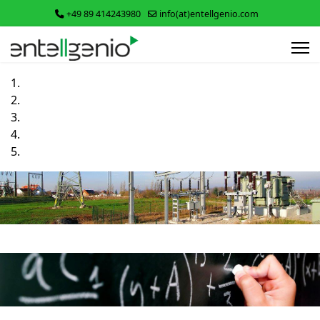
+49 89 414243980
info(at)entellgenio.com