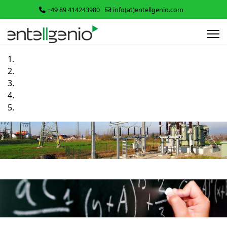
+49 89 414243980
info(at)entellgenio.com