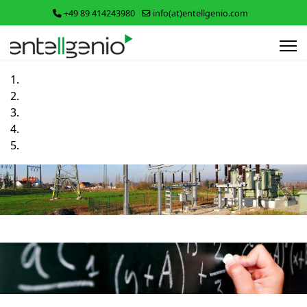
+49 89 414243980
info(at)entellgenio.com